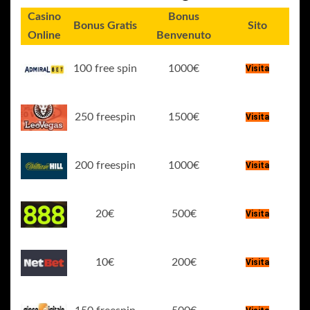
Casino
Bonus
Bonus Gratis
Sito
Online
Benvenuto
100 free spin
1000€
Visita
250 freespin
1500€
Visita
200 freespin
1000€
Visita
20€
500€
Visita
10€
200€
Visita