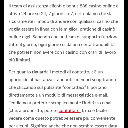
Il team di assistenza clienti e bonus 888 casino online è
attivo 24 ore su 24, 7 giorni su 7, e riteniamo che sia
sicuramente il modo di andare con qualsiasi casinò che
voglia essere in linea con le migliori pratiche di casinò
online oggi. Sapendo che un team di supporto funziona
tutto il giorno, ogni giorno ci dà una certa tranquillità
che potresti non avere con i casinò con orari di lavoro
più limitati.
Per quanto riguarda i metodi di contatto, c’è un
approccio abbastanza standard. I membri scopriranno
che cliccando sul pulsante “contattaci” li portano
direttamente a un modulo di messaggistica e-mail.
Tendiamo a preferire semplicemente l’indirizzo email
(che, a proposito, potete
contattarci
), ma è facile
vedere come questo potrebbe essere più conveniente
per alcuni. Significa anche che non sembra essere data