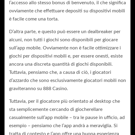
l’accesso allo stesso bonus di benvenuto, il che significa
ovviamente che effettuare depositi su dispositivi mobili
è facile come una torta.
D’altra parte, e questo può essere un dealbreaker per
alcuni, non tutti i giochi sono disponibili per giocare
sull’app mobile. Ovviamente non è facile ottimizzare i
giochi per dispositivi mobili e, per essere onesti, esiste
ancora una discreta quantità di giochi disponibili.
Tuttavia, pensiamo che, a causa di ciò, i giocatori
d’azzardo che sono esclusivamente giocatori mobili non
graviteranno su 888 Casino.
Tuttavia, per il giocatore più orientato al desktop che
sta semplicemente cercando di giocherellare
casualmente sull’app mobile – tra le pause in ufficio, ad
esempio – pensiamo che l’app andrà a meraviglia. Si
tratta di contesto e l’app offre una buona esperienza