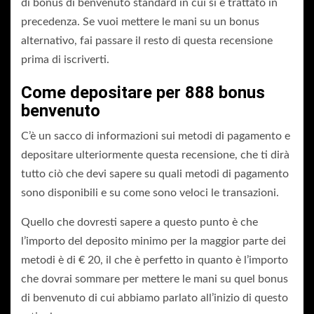
di bonus di benvenuto standard in cui si è trattato in
precedenza. Se vuoi mettere le mani su un bonus
alternativo, fai passare il resto di questa recensione
prima di iscriverti.
Come depositare per 888 bonus
benvenuto
C’è un sacco di informazioni sui metodi di pagamento e
depositare ulteriormente questa recensione, che ti dirà
tutto ciò che devi sapere su quali metodi di pagamento
sono disponibili e su come sono veloci le transazioni.
Quello che dovresti sapere a questo punto è che
l’importo del deposito minimo per la maggior parte dei
metodi è di € 20, il che è perfetto in quanto è l’importo
che dovrai sommare per mettere le mani su quel bonus
di benvenuto di cui abbiamo parlato all’inizio di questo