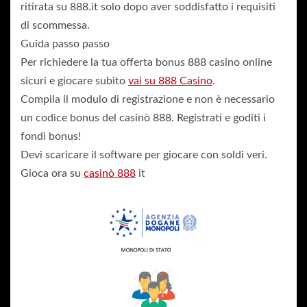
ritirata su 888.it solo dopo aver soddisfatto i requisiti
di scommessa.
Guida passo passo
Per richiedere la tua offerta bonus 888 casino online
sicuri e giocare subito
vai su 888 Casino
.
Compila il modulo di registrazione e non è necessario
un codice bonus del casinò 888. Registrati e goditi i
fondi bonus!
Devi scaricare il software per giocare con soldi veri.
Gioca ora su
casinò 888
it