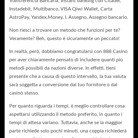
Transferencia Bancaria, Instant banking con Citadel,
Instadebit, Multibanco, VISA Qiwi Wallet, Carta
AstroPay, Yandex.Money, I. Assegno, Assegno bancario.
Non riesci a trovare un metodo che funzioni per te?
Veramente? Beh, questo è sicuramente un peccato!
In realtà, però, dobbiamo congratularsi con 888 Casino
per aver chiaramente pensato di includere quanti più
metodi possibili da nazioni diverse. In effetti, tieni
presente che a causa di questo intervallo, la tua valuta
sarà soggetta a conversione dal tuo fornitore o dal
casinò stesso.
Per quanto riguarda i tempi, è meglio controllare cosa
aspettarsi utilizzando il metodo preferito, in quanto i
tempi di attesa variano. Tuttavia, anche se la maggior
parte richiede solo pochi minuti, una coppia richiederà