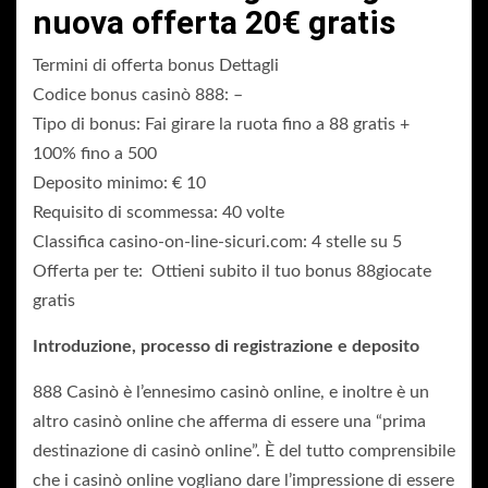
nuova offerta 20€ gratis
Termini di offerta bonus Dettagli
Codice bonus casinò 888: –
Tipo di bonus: Fai girare la ruota fino a 88 gratis +
100% fino a 500
Deposito minimo: € 10
Requisito di scommessa: 40 volte
Classifica casino-on-line-sicuri.com: 4 stelle su 5
Offerta per te: Ottieni subito il tuo bonus 88giocate
gratis
Introduzione, processo di registrazione e deposito
888 Casinò è l’ennesimo casinò online, e inoltre è un
altro casinò online che afferma di essere una “prima
destinazione di casinò online”. È del tutto comprensibile
che i casinò online vogliano dare l’impressione di essere