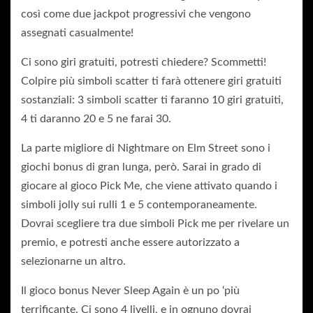
così come due jackpot progressivi che vengono
assegnati casualmente!
Ci sono giri gratuiti, potresti chiedere? Scommetti!
Colpire più simboli scatter ti farà ottenere giri gratuiti
sostanziali: 3 simboli scatter ti faranno 10 giri gratuiti,
4 ti daranno 20 e 5 ne farai 30.
La parte migliore di Nightmare on Elm Street sono i
giochi bonus di gran lunga, però. Sarai in grado di
giocare al gioco Pick Me, che viene attivato quando i
simboli jolly sui rulli 1 e 5 contemporaneamente.
Dovrai scegliere tra due simboli Pick me per rivelare un
premio, e potresti anche essere autorizzato a
selezionarne un altro.
Il gioco bonus Never Sleep Again è un po ‘più
terrificante. Ci sono 4 livelli, e in ognuno dovrai