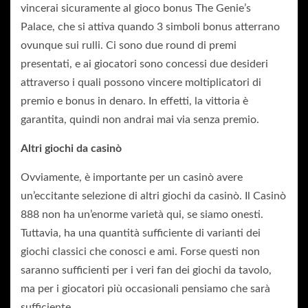
vincerai sicuramente al gioco bonus The Genie’s
Palace, che si attiva quando 3 simboli bonus atterrano
ovunque sui rulli. Ci sono due round di premi
presentati, e ai giocatori sono concessi due desideri
attraverso i quali possono vincere moltiplicatori di
premio e bonus in denaro. In effetti, la vittoria è
garantita, quindi non andrai mai via senza premio.
Altri giochi da casinò
Ovviamente, è importante per un casinò avere
un’eccitante selezione di altri giochi da casinò. Il Casinò
888 non ha un’enorme varietà qui, se siamo onesti.
Tuttavia, ha una quantità sufficiente di varianti dei
giochi classici che conosci e ami. Forse questi non
saranno sufficienti per i veri fan dei giochi da tavolo,
ma per i giocatori più occasionali pensiamo che sarà
sufficiente.