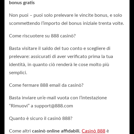
bonus gratis
Non puoi – puoi solo prelevare le vincite bonus, e solo
scommettendo l’importo del bonus iniziale trenta volte.
Come riscuotere su 888 casinò?
Basta visitare il saldo del tuo conto e scegliere di
prelevare: assicurati di aver verificato prima la tua
identità, in quanto ciò renderà le cose molto più
semplici.
Come fermare 888 email da casinò?
Basta inviare un’e-mail vuota con l’intestazione
“Rimuovi” a
support@888.com
Quanto è sicuro il casinò 888?
Come altri
casinò online affidabili
,
Casinò 888
è