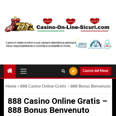
Skip
to
content
Primary
Casinò del Mese
Menu
Home
»
888 Casino Online Gratis – 888 Bonus Benvenuto
888 Casino Online Gratis –
888 Bonus Benvenuto