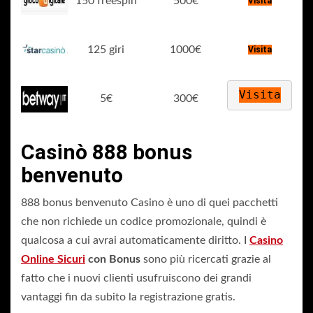
150 freespin
500€
Visita
125 giri
1000€
Visita
Visita
5€
300€
Casinò 888 bonus
benvenuto
888 bonus benvenuto Casino è uno di quei pacchetti
che non richiede un codice promozionale, quindi è
qualcosa a cui avrai automaticamente diritto. I
Casino
Online Sicuri
con Bonus
sono più ricercati grazie al
fatto che i nuovi clienti usufruiscono dei grandi
vantaggi fin da subito la registrazione gratis.