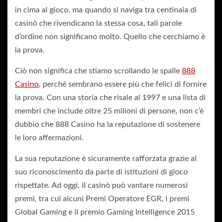
in cima al gioco, ma quando si naviga tra centinaia di
casinò che rivendicano la stessa cosa, tali parole
d’ordine non significano molto. Quello che cerchiamo è
la prova.
Ciò non significa che stiamo scrollando le spalle
888
Casino
, perché sembrano essere più che felici di fornire
la prova. Con una storia che risale al 1997 e una lista di
membri che include oltre 25 milioni di persone, non c’è
dubbio che 888 Casino ha la reputazione di sostenere
le loro affermazioni.
La sua reputazione è sicuramente rafforzata grazie al
suo riconoscimento da parte di istituzioni di gioco
rispettate. Ad oggi, il casinò può vantare numerosi
premi, tra cui alcuni Premi Operatore EGR, i premi
Global Gaming e il premio Gaming Intelligence 2015