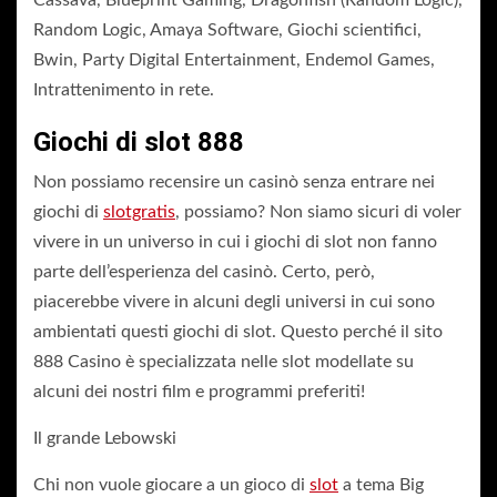
Random Logic, Amaya Software, Giochi scientifici,
Bwin, Party Digital Entertainment, Endemol Games,
Intrattenimento in rete.
Giochi di slot 888
Non possiamo recensire un casinò senza entrare nei
giochi di
slotgratis
, possiamo? Non siamo sicuri di voler
vivere in un universo in cui i giochi di slot non fanno
parte dell’esperienza del casinò. Certo, però,
piacerebbe vivere in alcuni degli universi in cui sono
ambientati questi giochi di slot. Questo perché il sito
888 Casino è specializzata nelle slot modellate su
alcuni dei nostri film e programmi preferiti!
Il grande Lebowski
Chi non vuole giocare a un gioco di
slot
a tema Big