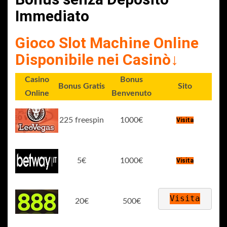
Immediato
Gioco Slot Machine Online
Disponibile nei Casinò↓
Casino
Bonus
Bonus Gratis
Sito
Online
Benvenuto
225 freespin
1000€
Visita
5€
1000€
Visita
Visita
20€
500€