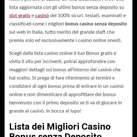
lista aggiornata con gli ultimi bonus senza deposito su
slot gratis
e
casinò
del 100% sicuri, testati, esaminati e
classificati come i migliori
bonus casino senza deposito
sul web in Italia, tutto merito del grande staff che
premia solo ed esclusivamente i casino online onesti.
Scegli dalla lista casino online il tuo Bonus gratis e
visita il sito per iscriverti, potrai approfondire con
maggiori dettagli sui bonus all’interno del casinò che
hai scelto. Si prega di fare riferimento ai termini e
condizioni di ogni bonus prima di entrare in un casinò
online e non dimenticare di approfittare del bonus
benvenuto con il primo deposito se ti va di giocare in
grande al casinò. In bocca al lupo!
Lista dei Migliori Casino
Bonus senza Deposito