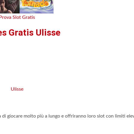
Prova Slot Gratis
s Gratis Ulisse
Ulisse
 di giocare molto più a lungo e offriranno loro slot con limiti ele