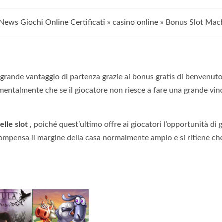
News Giochi Online Certificati
»
casino online
»
Bonus Slot Mach
rande vantaggio di partenza grazie ai bonus gratis di benvenuto
damentalmente che se il giocatore non riesce a fare una grande vinc
lle slot
, poiché quest’ultimo offre ai giocatori l’opportunità di 
compensa il margine della casa normalmente ampio e si ritiene ch