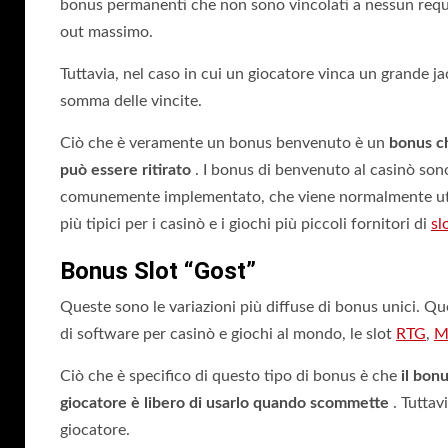
bonus permanenti che non sono vincolati a nessun requ
out massimo.
Tuttavia, nel caso in cui un giocatore vinca un grande j
somma delle vincite.
Ciò che è veramente un bonus benvenuto è un
bonus c
può essere ritirato
. I bonus di benvenuto al casinò sono
comunemente implementato, che viene normalmente utili
più tipici per i casinò e i giochi più piccoli fornitori di
sl
Bonus Slot “Gost”
Queste sono le variazioni più diffuse di bonus unici. Que
di software per casinò e giochi al mondo, le slot
RTG
,
M
Ciò che è specifico di questo tipo di bonus è che
il bon
giocatore è libero di usarlo quando scommette
. Tuttav
giocatore.