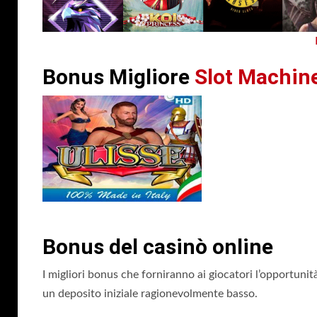
Bonus Migliore
Slot Machine
Bonus del casinò online
I migliori bonus che forniranno ai giocatori l’opportunità
un deposito iniziale ragionevolmente basso.