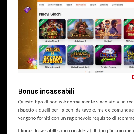
B
Bonus incassabili
Questo tipo di bonus è normalmente vincolato a un requi
rispetto a quelli per i giochi da tavolo, ma c’è comunqu
vengono forniti con un ragionevole requisito di scommes
I bonus incassabili sono considerati il ​​tipo più comun