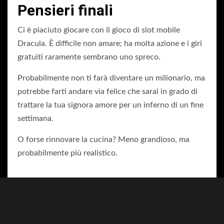
Pensieri finali
Ci è piaciuto giocare con il gioco di slot mobile
Dracula. È difficile non amare; ha molta azione e i giri
gratuiti raramente sembrano uno spreco.
Probabilmente non ti farà diventare un milionario, ma
potrebbe farti andare via felice che sarai in grado di
trattare la tua signora amore per un inferno di un fine
settimana.
O forse rinnovare la cucina? Meno grandioso, ma
probabilmente più realistico.