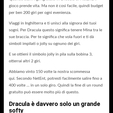
gioco prende vita. Ma non è così facile, quindi budget
per ben 200 giri per ogni evenienza.
Viaggi in Inghilterra e ti unisci alla signora dei tuoi
sogni. Per Dracula questo significa tenere Mina tra le
sue braccia. Per te significa che vola fuori e ti dà
simboli impilati o jolly su ognuno dei giri.
E se ottieni il simbolo jolly in pila sulla bobina 3,
otterrai altri 2 giri.
Abbiamo vinto 150 volte la nostra scommessa
qui. Secondo NetEnt, potresti facilmente salire fino a
400 volte … in un solo giro. Quindi la fine di un round
gratuito può essere molto più di questo.
Dracula è davvero solo un grande
softy