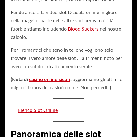
Rende ancora la video slot Dracula online migliore
della maggior parte delle altre slot per vampiri là
fuori; e stiamo includendo
Blood Suckers
nel nostro
calcolo.
Per i romantici che sono in te, che vogliono solo
trovare il vero amore delle slot … altrimenti noto per
avere un solido intrattenimento serale.
(Nota di
casino online sicuri
:
aggiorniamo gli ultimi e
migliori bonus del casinò online. Non perderli!
)
Elenco Slot Online
Panoramica delle slot