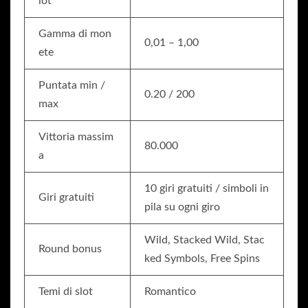
lot
Gamma di mon
0,01 – 1,00
ete
Puntata min /
0.20 / 200
max
Vittoria massim
80.000
a
10 giri gratuiti / simboli in
Giri gratuiti
pila su ogni giro
Wild, Stacked Wild, Stac
Round bonus
ked Symbols, Free Spins
Temi di slot
Romantico