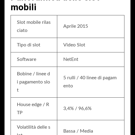
mobili
Slot mobile rilas
Aprile 2015
ciato
Tipo di slot
Video Slot
Software
NetEnt
Bobine / linee d
5 rulli / 40 linee di pagam
i pagamento slo
ento
t
House edge / R
3,4% / 96,6%
TP
Volatilità delle s
Bassa / Media