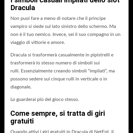
Dracula
Non puoi fare a meno di notare che il principe
vampiro si siede sul lato sinistro dello schermo. Ma
non è il tuo nemico. Invece, sei il suo compagno in un
viaggio di vittorie e amore.
Dracula si trasformerà casualmente in pipistrelli e
trasformerà lo stesso numero di simboli sui
rulli. Essenzialmente creando simboli “impilati”, ma
possono sedere sui cinque rulli in verticale o in
diagonale.
Lo guarderai più del gioco stesso.
Come sempre, si tratta di giri
gratuiti
Quando attivi i giri gratuiti in Dracula di NetEnt, il