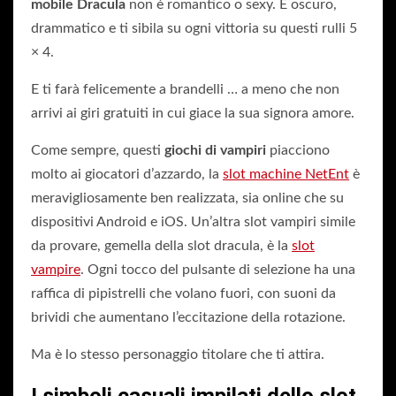
mobile Dracula
non è romantico o sexy. È oscuro,
drammatico e ti sibila su ogni vittoria su questi rulli 5
× 4.
E ti farà felicemente a brandelli … a meno che non
arrivi ai giri gratuiti in cui giace la sua signora amore.
Come sempre, questi
giochi di vampiri
piacciono
molto ai giocatori d’azzardo, la
slot machine NetEnt
è
meravigliosamente ben realizzata, sia online che su
dispositivi Android e iOS. Un’altra slot vampiri simile
da provare, gemella della slot dracula, è la
slot
vampire
. Ogni tocco del pulsante di selezione ha una
raffica di pipistrelli che volano fuori, con suoni da
brividi che aumentano l’eccitazione della rotazione.
Ma è lo stesso personaggio titolare che ti attira.
I simboli casuali impilati dello slot