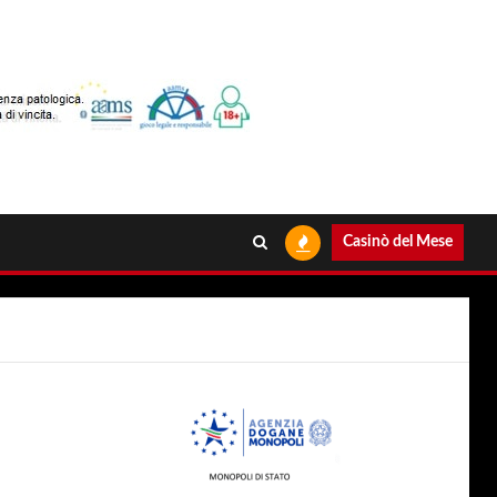
Casinò del Mese