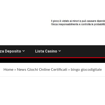
za Deposito
Lista Casino
Home
»
News Giochi Online Certificati
»
bingo giocodigitale