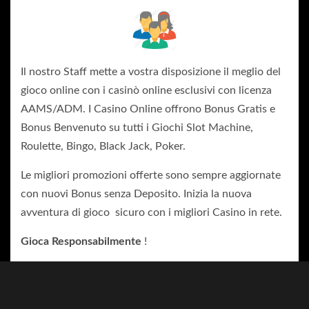
Il nostro Staff mette a vostra disposizione il meglio del
gioco online con i casinò online esclusivi con licenza
AAMS/ADM. I Casino Online offrono Bonus Gratis e
Bonus Benvenuto su tutti i Giochi Slot Machine,
Roulette, Bingo, Black Jack, Poker.
Le migliori promozioni offerte sono sempre aggiornate
con nuovi Bonus senza Deposito. Inizia la nuova
avventura di gioco sicuro con i migliori Casino in rete.
Gioca Responsabilmente
!